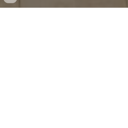
Visitas guiadas públicas al Museo
de la Historia de la Psiquiatría y
Biblioteca Enrique Encinas del
Hospital Víctor Larco Herrera
INFORMACIÓN
El Hospital Víctor Larco Herrera los invita a conocer el
Museo de Historia de la Psiquiatría y Biblioteca Enrique
Encinas a través de nuestras visitas guiadas. Descubre los
aportes que nuestro hospital ha realizado a la psiquiatría
peruana mientras te sumerges en su historia. ¡Vacantes
limitadas!